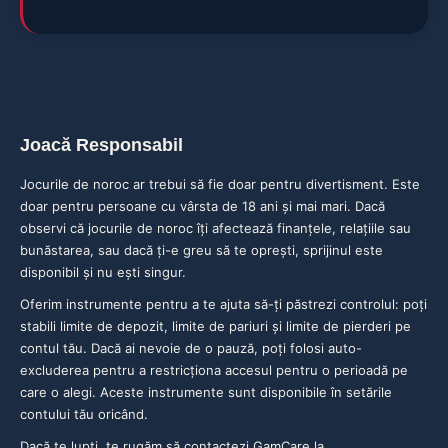
Joacă Responsabil
Jocurile de noroc ar trebui să fie doar pentru divertisment. Este
doar pentru persoane cu vârsta de 18 ani și mai mari. Dacă
observi că jocurile de noroc îți afectează finanțele, relațiile sau
bunăstarea, sau dacă ți-e greu să te oprești, sprijinul este
disponibil și nu ești singur.
Oferim instrumente pentru a te ajuta să-ți păstrezi controlul: poți
stabili limite de depozit, limite de pariuri și limite de pierderi pe
contul tău. Dacă ai nevoie de o pauză, poți folosi auto-
excluderea pentru a restricționa accesul pentru o perioadă pe
care o alegi. Aceste instrumente sunt disponibile în setările
contului tău oricând.
Dacă te lupți, te rugăm să contactezi GamCare la