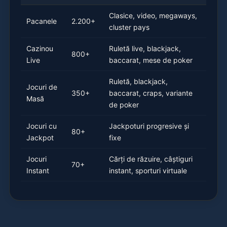
Clasice, video, megaways,
Pacanele
2.200+
cluster pays
Cazinou
Ruletă live, blackjack,
800+
Live
baccarat, mese de poker
Ruletă, blackjack,
Jocuri de
350+
baccarat, craps, variante
Masă
de poker
Jocuri cu
Jackpoturi progresive și
80+
Jackpot
fixe
Jocuri
Cărți de răzuire, câștiguri
70+
Instant
instant, sporturi virtuale