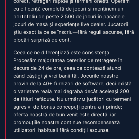
corect, retrageri rapide și termeni onești. Operăm
cu o licență completă de jocuri și menținem un
portofoliu de peste 2.500 de jocuri în pacanele,
jocuri de masă și experiențe live dealer. Jucătorii
știu exact la ce se înscriu—fără reguli ascunse, fără
blocări surpriză de cont.
Ceea ce ne diferențiază este consistența.
Procesăm majoritatea cererilor de retragere în
decurs de 24 de ore, ceea ce contează atunci
când câștigi și vrei banii tăi. Jocurile noastre
provin de la 40+ furnizori de software, deci există
o varietate reală mai degrabă decât aceleași 200
de titluri refăcute. Nu urmărим jucători cu termeni
agresivi de bonus concepuți pentru a-i prinde;
oferta noastră de bun venit este directă, iar
promouțiile noastre continue recompensează
utilizatorii habituali fără condiții ascunse.