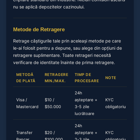
nu se aplică depozitelor cazinoului.
Metode de Retragere
Retrage câștigurile tale prin aceleași metode pe care
le-ai folosit pentru a depune, sau alege din opțiuni de
retragere suplimentare. Toate retrageri necesită
verificare de identitate înainte de prima retragere.
METODĂ
RETRAGERE
TIMP DE
NOTE
DE PLATĂ
MIN./MAX.
PROCESARE
24h
Visa /
$10 /
așteptare +
KYC
Mastercard
$50.000
3-5 zile
obligatoriu
lucrătoare
24h
Transfer
$20 /
așteptare +
KYC
Bancar
$100.000
2-3 zile
obligatoriu