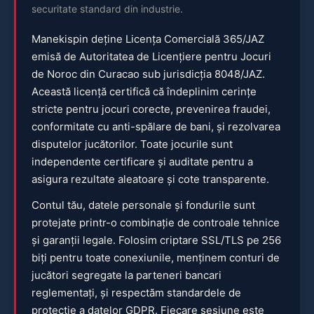
securitate standard din industrie.
Manekispin deține Licența Comercială 365/JAZ
emisă de Autoritatea de Licențiere pentru Jocuri
de Noroc din Curacao sub jurisdicția 8048/JAZ.
Această licență certifică că îndeplinim cerințe
stricte pentru jocuri corecte, prevenirea fraudei,
conformitate cu anti-spălare de bani, și rezolvarea
disputelor jucătorilor. Toate jocurile sunt
independente certificare și auditate pentru a
asigura rezultate aleatoare și cote transparente.
Contul tău, datele personale și fondurile sunt
protejate printr-o combinație de controale tehnice
și garanții legale. Folosim criptare SSL/TLS pe 256
biți pentru toate conexiunile, menținem conturi de
jucători segregate la parteneri bancari
reglementați, și respectăm standardele de
protecție a datelor GDPR. Fiecare sesiune este