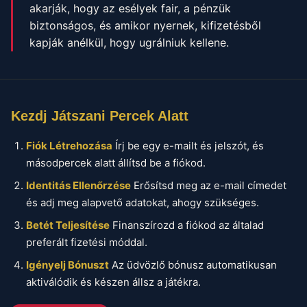
akarják, hogy az esélyek fair, a pénzük
biztonságos, és amikor nyernek, kifizetésből
kapják anélkül, hogy ugrálniuk kellene.
Kezdj Játszani Percek Alatt
Fiók Létrehozása
Írj be egy e-mailt és jelszót, és
másodpercek alatt állítsd be a fiókod.
Identitás Ellenőrzése
Erősítsd meg az e-mail címedet
és adj meg alapvető adatokat, ahogy szükséges.
Betét Teljesítése
Finanszírozd a fiókod az általad
preferált fizetési móddal.
Igényelj Bónuszt
Az üdvözlő bónusz automatikusan
aktiválódik és készen állsz a játékra.