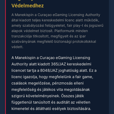
Védelmedhez
A Manekispin a Curaçao eGaming Licensing Authority
által kiadott teljes kereskedelmi licenc alatt működik,
amely szabályozási felügyeletet, fair play-t és jogszerű
alapok védelmet biztosít. Platformunk minden
tranzakciója titkosított, megfigyelt és az ipar
szabványának megfelelő biztonsági protokollokkal
védett.
A Manekispin a Curaçao eGaming Licensing
Authority alatt kiadott 365/JAZ kereskedelmi
licencet tartja a 8048/JAZ joghatóság alatt. Ez a
licenc igazolja, hogy megfelelünk a fair game,
csalások megelőzése, pénzmosás elleni
megfelelőség és játékos vita megoldásának
szigorú követelményeinek. Összes játék
függetlenül tanúsított és auditált az véletlen
kimenetel és átlátható esélyek biztosítására.