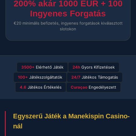
200% akár 1000 EUR + 100
Ingyenes Forgatás
€20 minimális befizetés, ingyenes forgatások kiválasztott
slotokon
3500+
Elérhető Játék
24h
Gyors Kifizetések
100+
Játékszolgáltatók
24/7
Játékos Támogatás
4.6
Játékos Értékelés
Curaçao
Engedélyezett
Egyszerű Játék a Manekispin Casino-
nál