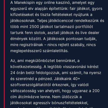
A Manekispin egy online kaszinó, amelyet egy
egyszerű elv alapján építettünk: fair játékot, gyors
kifizetéseket és tiszta feltételeket nyújtunk a
játékosoknak. Teljes játéklicenccel rendelkezünk és
több mint 2500 játékot tartalmazó portfóliót
tartunk fenn slotok, asztali játékok és live dealer
élmények között. A játékosok pontosan tudják,
mire regisztrálnak – nincs rejtett szabály, nincs
meglepetésszerű számlaletiltás.
Az, ami megkülönböztet bennünket, a
következetesség. A legtöbb visszavonási kérést
24 órán belül feldolgozzuk, ami számít, ha nyersz
és szeretnéd a pénzed. Játékaink 40+
szoftverszolgáltatótól érkeznek, így valódi
változatosság van ahelyett, hogy ugyanaz a 200
cím átcímkézve lenne. Nem üldözzük a
játékosokat agresszív bónuszfeltételekkel,